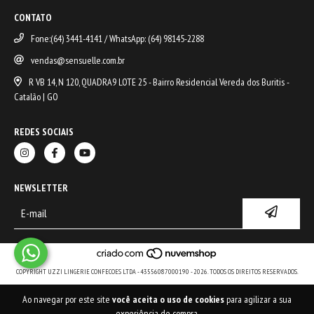
CONTATO
Fone:(64) 3441-4141 / WhatsApp: (64) 98145-2288
vendas@sensuelle.com.br
R VB 14, N 120, QUADRA9 LOTE 25 - Bairro Residencial Vereda dos Buritis -
Catalão | GO
REDES SOCIAIS
NEWSLETTER
COPYRIGHT UZZI LINGERIE CONFECOES LTDA - 43556087000190 - 2026. TODOS OS DIREITOS RESERVADOS.
Ao navegar por este site
você aceita o uso de cookies
para agilizar a sua
experiência de compra.