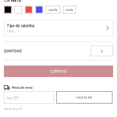
COR:
PRETO
canela
nude
Tipo de calcinha:
Calça
QUANTIDADE
Entregas para o CEP:
ALTERAR CEP
Meios de envio
CALCULAR
Não sei meu CEP