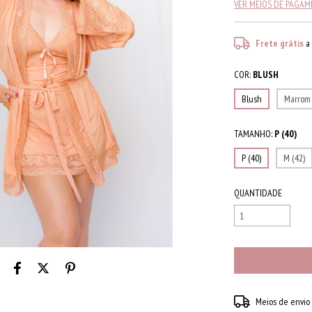
VER MEIOS DE PAGA
Frete grátis
a
COR:
BLUSH
Blush
Marrom
TAMANHO:
P (40)
P (40)
M (42)
QUANTIDADE
Entregas para o CEP:
Meios de envio