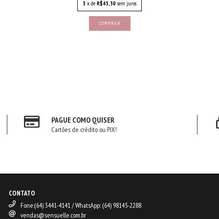
3
x de
R$43,30
sem juros
COMPRAR
PAGUE COMO QUISER
Cartões de crédito ou PIX!
CONTATO
Fone:(64) 3441-4141 / WhatsApp: (64) 98145-2288
vendas@sensuelle.com.br