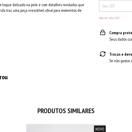
 um toque delicado na pele e com detalhes rendados que
a traz uma peça irresistível, ideal para momentos de
Não sei meu CEP
Compra prote
Seus dados cui
Trocas e dev
Se não gostar, 
prou
PRODUTOS SIMILARES
NOVO