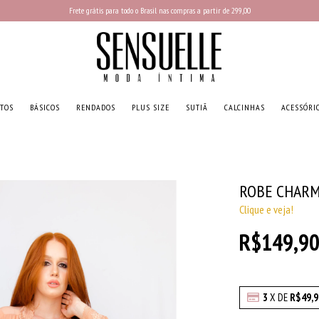
Frete grátis para todo o Brasil nas compras a partir de 299,00
TOS
BÁSICOS
RENDADOS
PLUS SIZE
SUTIÃ
CALCINHAS
ACESSÓRI
ROBE CHAR
Clique e veja!
R$149,9
3
X DE
R$49,9